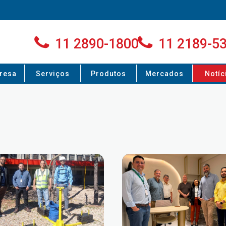
11 2890-1800
11 2189-5
resa
Serviços
Produtos
Mercados
Notíc