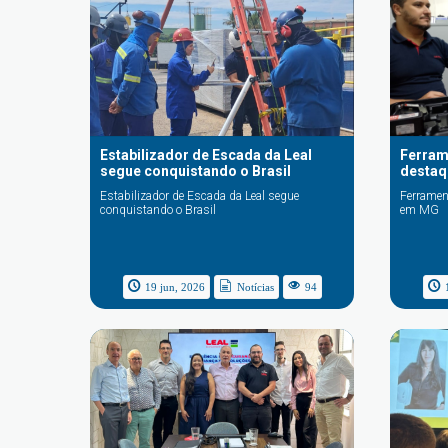
Estabilizador de Escada da Leal
Ferram
segue conquistando o Brasil
desta
Estabilizador de Escada da Leal segue
Ferramen
conquistando o Brasil
em MG
19 jun, 2026
Notícias
94