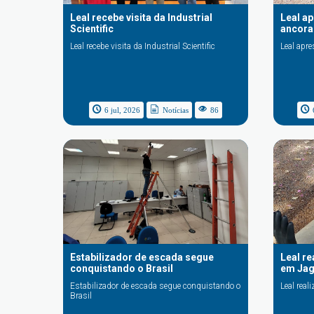
Leal recebe visita da Industrial
Leal a
Scientific
ancor
Leal recebe visita da Industrial Scientific
Leal apr
6 jul, 2026
Notícias
86
Leal r
Estabilizador de escada segue
em Jag
conquistando o Brasil
Leal rea
Estabilizador de escada segue conquistando o
Brasil