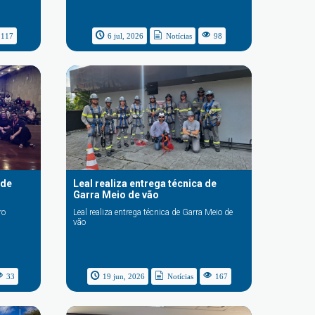
117
6 jul, 2026
Notícias
98
 de
Leal realiza entrega técnica de
Garra Meio de vão
ro
Leal realiza entrega técnica de Garra Meio de
vão
33
19 jun, 2026
Notícias
167