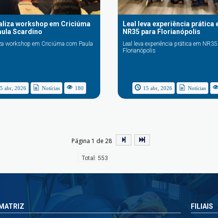
ealiza workshop em Criciúma
Leal leva experiência prática
ula Scardino
NR35 para Florianópolis
liza workshop em Criciúma com Paula
Leal leva experiência prática em NR35
Florianópolis
5 abr, 2026
Notícias
180
15 abr, 2026
Notícias
Página 1 de 28
Total: 553
MATRIZ
FILIAIS