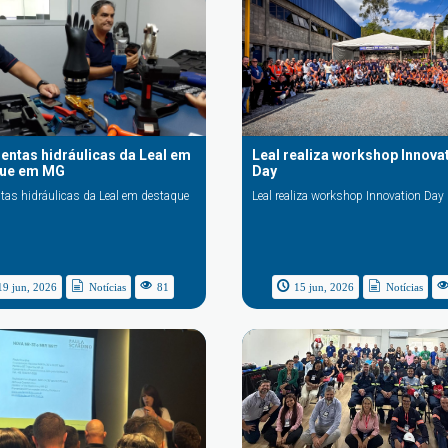
entas hidráulicas da Leal em
Leal realiza workshop Innova
que em MG
Day
tas hidráulicas da Leal em destaque
Leal realiza workshop Innovation Day
19 jun, 2026
Notícias
81
15 jun, 2026
Notícias