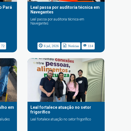
no Pará
Leal passa por auditoria técnica em
Navegantes
Leal passa por auditoria técnica em
Navegantes
72
6 jul, 2026
Notícias
114
alho em
Leal fortalece atuação no setor
frigorífico
taludes
Leal fortalece atuação no setor frigorífico