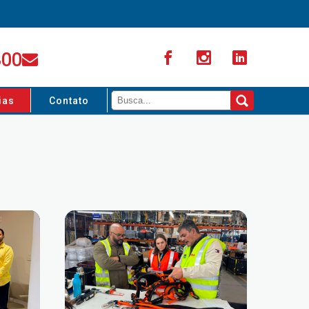
300
ias
Contato