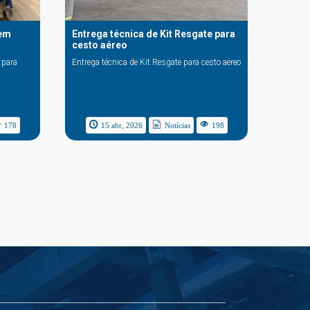
 em
Entrega técnica de Kit Resgate para
cesto aéreo
 para
Entrega técnica de Kit Resgate para cesto aéreo
178
15 abr, 2026
Notícias
198