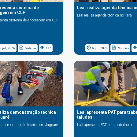
presenta sistema de
Leal realiza agenda técnica 
agem em CLP
Leal realiza agenda técnica no Pará
esenta sistema de ancoragem em CLP
6 jul, 2026
Notícias
112
6 jul, 2026
Notícias
ealiza demonstração técnica
Leal apresenta PAT para trab
uaré
taludes
liza demonstração técnica em Jaguaré
Leal apresenta PAT para trabalho em 