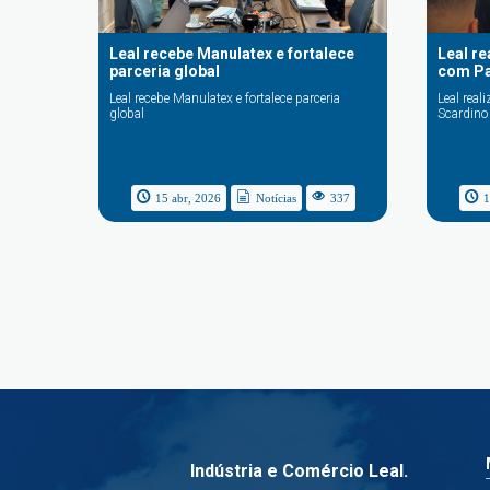
Leal recebe Manulatex e fortalece
Leal r
parceria global
com Pa
Leal recebe Manulatex e fortalece parceria
Leal rea
global
Scardino
15 abr, 2026
Notícias
337
1
Indústria e Comércio Leal.