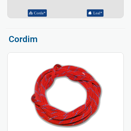
Corda*
Leal*
Cordim