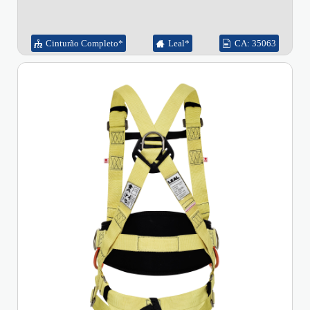
Cinturão Completo*
Leal*
CA: 35063