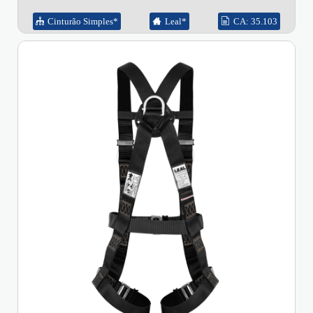
Cinturão Simples*
Leal*
CA: 35.103