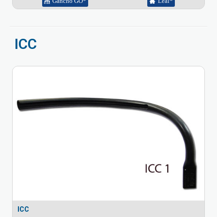
Gancho GO*
Leal*
ICC
ICC