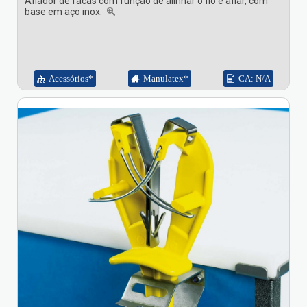
Afiador de facas com função de alinhar o fio e afiar, com
base em aço inox.
Acessórios*
Manulatex*
CA: N/A