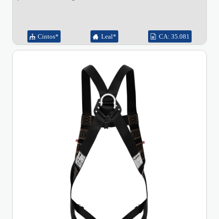
Cintos*
Leal*
CA: 35.081