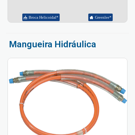
Broca Helicoidal*
Greenlee*
Mangueira Hidráulica