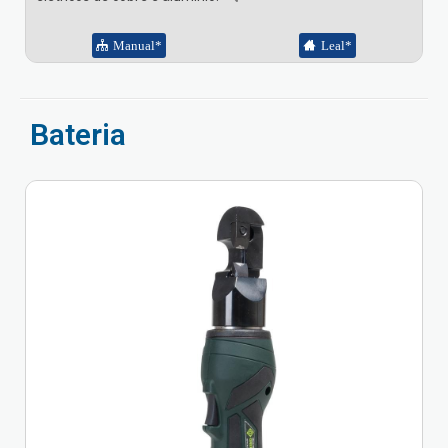
Manual*
Leal*
Bateria