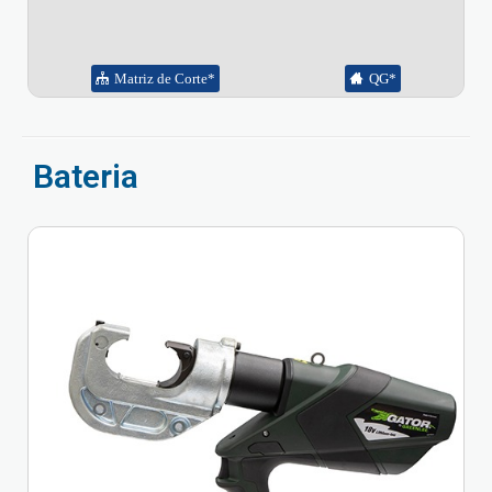
Matriz de Corte*
QG*
Bateria