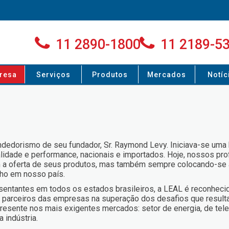
11 2890-1800
11 2189-5
resa
Serviços
Produtos
Mercados
Notíc
ndedorismo de seu fundador, Sr. Raymond Levy. Iniciava-se uma 
ualidade e performance, nacionais e importados. Hoje, nossos p
 a oferta de seus produtos, mas também sempre colocando-se a
lho em nosso país.
esentantes em todos os estados brasileiros, a LEAL é reconheci
 parceiros das empresas na superação dos desafios que result
presente nos mais exigentes mercados: setor de energia, de tel
 indústria.