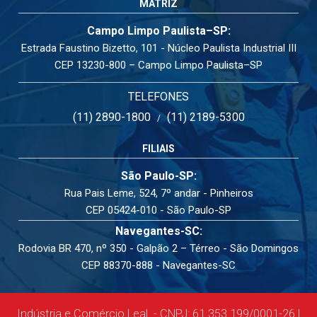
MATRIZ
Campo Limpo Paulista–SP:
Estrada Faustino Bizetto, 101 - Núcleo Paulista Industrial III
CEP 13230-800 – Campo Limpo Paulista–SP
TELEFONES
(11) 2890-1800
(11) 2189-5300
/
FILIAIS
São Paulo-SP:
Rua Pais Leme, 524, 7º andar - Pinheiros
CEP 05424-010 - São Paulo-SP
Navegantes-SC:
Rodovia BR 470, nº 350 - Galpão 2 – Térreo - São Domingos
CEP 88370-888 - Navegantes-SC
Indústria e Comércio Leal. - CNPJ: 61.353.199/0001-26 |