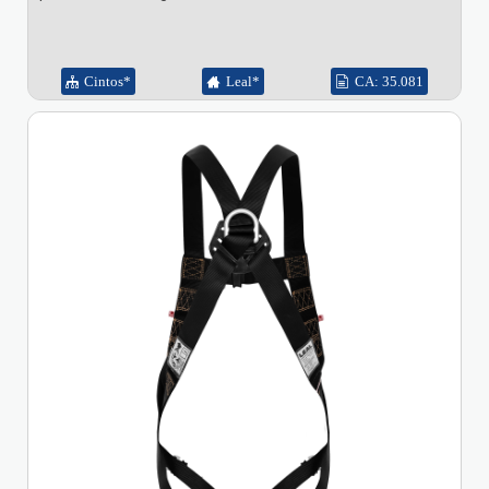
Cintos*
Leal*
CA: 35.081