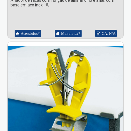
Afiador de facas com função de alinhar o fio e afiar, com
base em aço inox.
Acessórios*
Manulatex*
CA: N/A