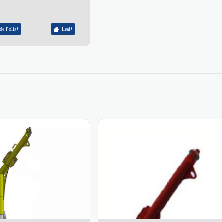
de Polia*
Leal*