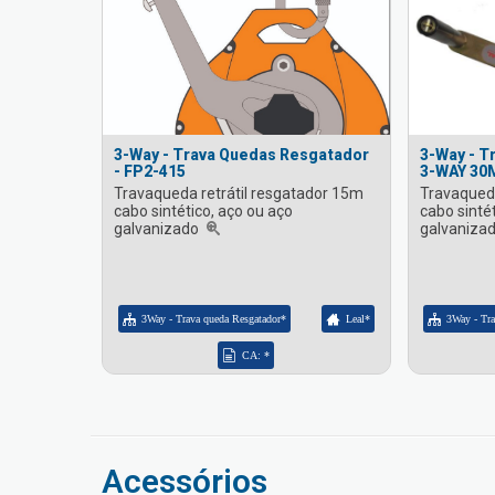
3-Way - Trava Quedas Resgatador
3-Way - T
- FP2-415
3-WAY 30
Travaqueda retrátil resgatador 15m
Travaqueda
cabo sintético, aço ou aço
cabo sintét
galvanizado
galvaniza
3Way - Trava queda Resgatador*
Leal*
3Way - Tr
CA: *
Acessórios