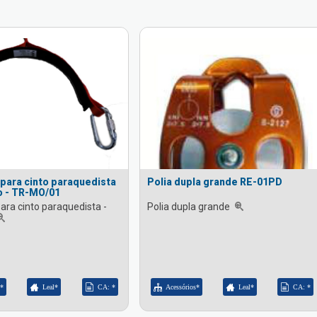
para cinto paraquedista
Polia dupla grande RE-01PD
o - TR-MO/01
ara cinto paraquedista -
Polia dupla grande
s*
Leal*
CA: *
Acessórios*
Leal*
CA: *