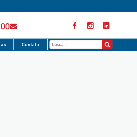
300
ias
Contato