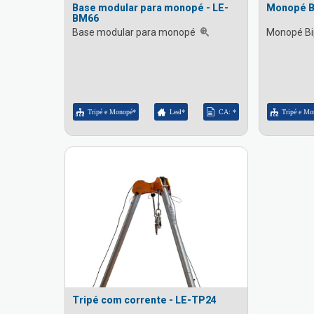
Base modular para monopé - LE-
Monopé Bi
BM66
Base modular para monopé
Monopé Bi
Tripé e Monopé*
Leal*
CA: *
Tripé e Mo
Tripé com corrente - LE-TP24