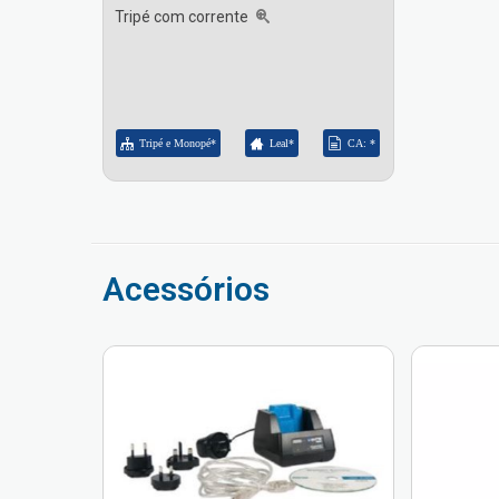
Tripé com corrente
Tripé e Monopé*
Leal*
CA: *
Acessórios