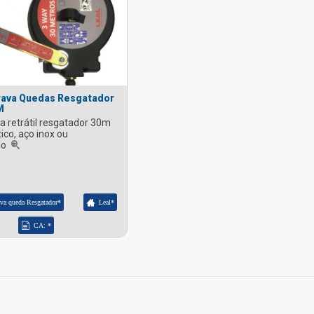
rava Quedas Resgatador
M
 retrátil resgatador 30m
ico, aço inox ou
do
ava queda Resgatador*
Leal*
CA: *