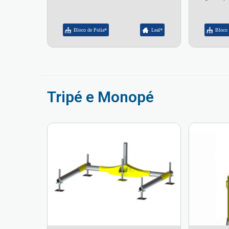
Bloco de Polia*
Leal*
Bloco 
Tripé e Monopé