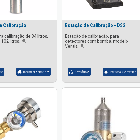
de Calibração
Estação de Calibração - DS2
ra calibração de 34 litros,
Estação de calibração, para
 102 litros.
detectores com bomba, modelo
Ventis.
os*
Industrial Scientific*
Acessórios*
Industrial Scientific*