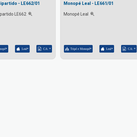
partido - LE662/01
Monopé Leal - LE661/01
partido LE662
Monopé Leal
nopé*
Leal*
CA: *
Tripé e Monopé*
Leal*
CA: *