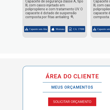
Capacete de segurança classe A, tipo
Capacete d
III, com casco injetado em
III, com ca
polipropileno e com tratamento UV. O
polipropil
capacete é dotado de suspensão
capacete 
composta por fitas antialérg
composta p
Capacete sem Aba
Montana
CA: 17098
Capacete se
ÁREA DO CLIENTE
MEUS ORÇAMENTOS
SOLICITAR ORÇAMENTO