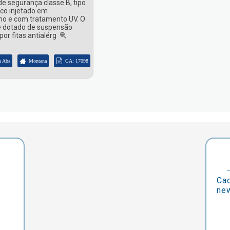
e segurança classe B, tipo
sco injetado em
eno e com tratamento UV. O
é dotado de suspensão
or fitas antialérg
m Aba
Montana
CA: 17098
Cad
new