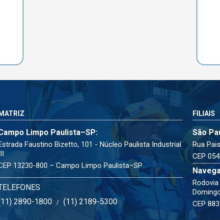
MATRIZ
FILIAIS
Campo Limpo Paulista–SP:
São Pa
Estrada Faustino Bizetto, 101 - Núcleo Paulista Industrial
Rua Pais
III
CEP 054
CEP 13230-800 – Campo Limpo Paulista–SP
Navega
Rodovia 
TELEFONES
Doming
(11) 2890-1800
(11) 2189-5300
/
CEP 883