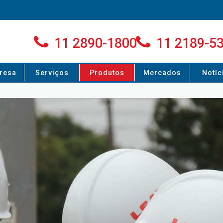
11 2890-1800
11 2189-5
resa
Serviços
Produtos
Mercados
Notíc