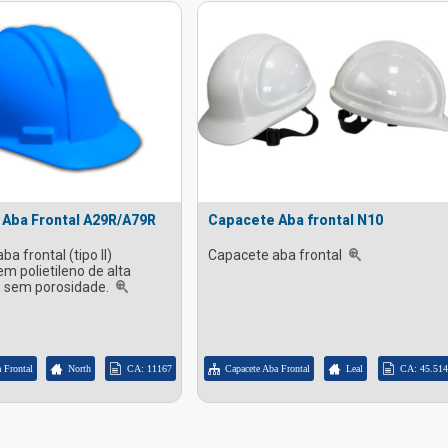
Aba Frontal A29R/A79R
Capacete Aba frontal N10
a frontal (tipo II)
Capacete aba frontal
m polietileno de alta
, sem porosidade.
 Frontal
North
CA: 11167
Capacete Aba Frontal
Leal
CA: 45.51