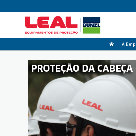
A Emp