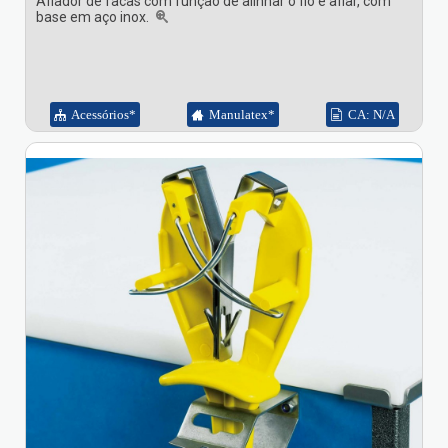
Afiador de facas com função de alinhar o fio e afiar, com
base em aço inox.
Acessórios*
Manulatex*
CA: N/A