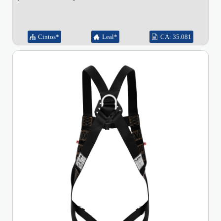
Cintos*
Leal*
CA: 35.081