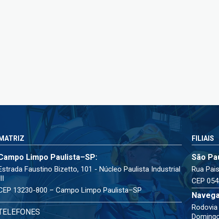
MATRIZ
FILIAIS
Campo Limpo Paulista–SP:
São Pa
Estrada Faustino Bizetto, 101 - Núcleo Paulista Industrial
Rua Pais
III
CEP 054
CEP 13230-800 – Campo Limpo Paulista–SP
Navega
Rodovia 
TELEFONES
Doming