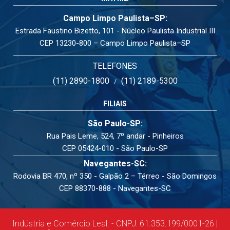
Campo Limpo Paulista–SP:
Estrada Faustino Bizetto, 101 - Núcleo Paulista Industrial III
CEP 13230-800 – Campo Limpo Paulista–SP
TELEFONES
(11) 2890-1800
(11) 2189-5300
/
FILIAIS
São Paulo-SP:
Rua Pais Leme, 524, 7º andar - Pinheiros
CEP 05424-010 - São Paulo-SP
Navegantes-SC:
Rodovia BR 470, nº 350 - Galpão 2 – Térreo - São Domingos
CEP 88370-888 - Navegantes-SC
Indústria e Comércio Leal. - CNPJ: 61.353.199/0001-26 |