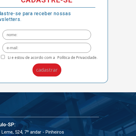
CADASTRE-SE
astre-se para receber nossas
sletters.
Li e estou de acordo com a
Política de Privacidade.
ulo-SP:
 Leme, 524, 7º andar - Pinheiros