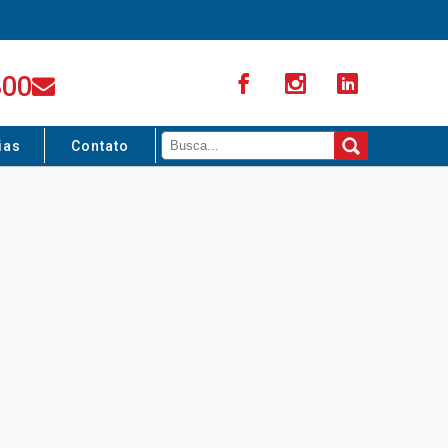
300
ias
Contato