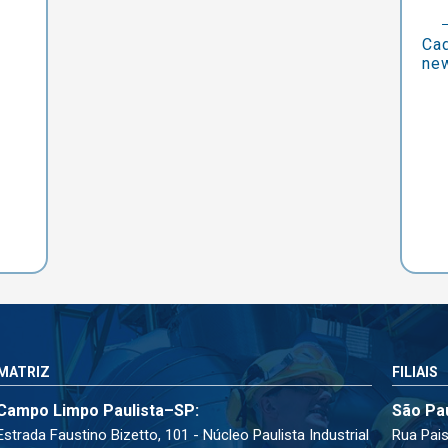
Cad
new
MATRIZ
FILIAIS
Campo Limpo Paulista–SP:
São Pa
Estrada Faustino Bizetto, 101 - Núcleo Paulista Industrial
Rua Pais