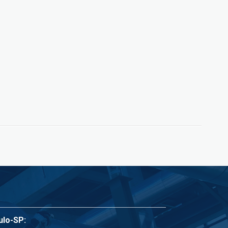
.
ulo-SP: