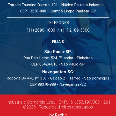
Estrada Faustino Bizetto, 101 - Núcleo Paulista Industrial III
CEP 13230-800 – Campo Limpo Paulista–SP
TELEFONES
(11) 2890-1800
(11) 2189-5300
/
FILIAIS
São Paulo-SP:
Rua Pais Leme, 524, 7º andar - Pinheiros
CEP 05424-010 - São Paulo-SP
Navegantes-SC:
Rodovia BR 470, nº 350 - Galpão 2 – Térreo - São Domingos
CEP 88370-888 - Navegantes-SC
Indústria e Comércio Leal. - CNPJ: 61.353.199/0001-26 |
©2026 - Todos os direitos reservados
by Redbit