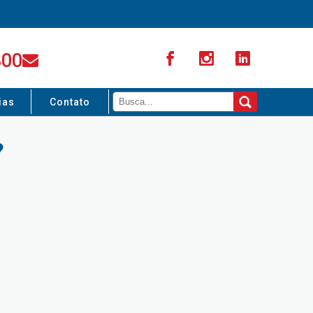
300
ias
Contato
?