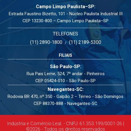
Campo Limpo Paulista–SP:
Estrada Faustino Bizetto, 101 - Núcleo Paulista Industrial III
CEP 13230-800 – Campo Limpo Paulista–SP
TELEFONES
(11) 2890-1800
(11) 2189-5300
/
FILIAIS
São Paulo-SP:
Rua Pais Leme, 524, 7º andar - Pinheiros
CEP 05424-010 - São Paulo-SP
Navegantes-SC:
Rodovia BR 470, nº 350 - Galpão 2 – Térreo - São Domingos
CEP 88370-888 - Navegantes-SC
Indústria e Comércio Leal. - CNPJ: 61.353.199/0001-26 |
©2026 - Todos os direitos reservados