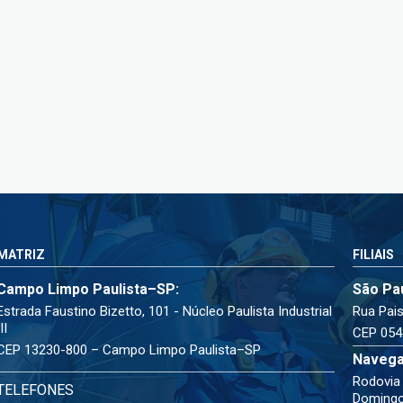
MATRIZ
FILIAIS
Campo Limpo Paulista–SP:
São Pa
Estrada Faustino Bizetto, 101 - Núcleo Paulista Industrial
Rua Pais
III
CEP 054
CEP 13230-800 – Campo Limpo Paulista–SP
Navega
Rodovia 
TELEFONES
Doming