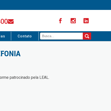
300
ias
Contato
EFONIA
forme patrocinado pela LEAL.