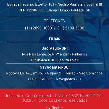
Estrada Faustino Bizetto, 101 - Núcleo Paulista Industrial III
CEP 13230-800 – Campo Limpo Paulista–SP
TELEFONES
(11) 2890-1800
(11) 2189-5300
/
FILIAIS
São Paulo-SP:
Rua Pais Leme, 524, 7º andar - Pinheiros
CEP 05424-010 - São Paulo-SP
Navegantes-SC:
Rodovia BR 470, nº 350 - Galpão 2 – Térreo - São Domingos
CEP 88370-888 - Navegantes-SC
Indústria e Comércio Leal. - CNPJ: 61.353.199/0001-26 |
©2026 - Todos os direitos reservados
by Redbit