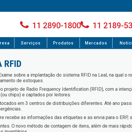
11 2890-1800
11 2189-5
resa
Serviços
Produtos
Mercados
Notíc
 RFID
 Exame sobre a implantação do sistema RFID na Leal, na qual o n
iamento de estoques.
 projeto de Radio Frequency Identification (RFID), com a intenç
(ou chips) e captados por leitores.
tocados em 3 centros de distribuições diferentes. Até ano pass
vergências.
e recebe as informações das etiquetas e as envia para o ERP, 
olantes. O novo método de contagem de itens, além de mais rápid
s inventários.