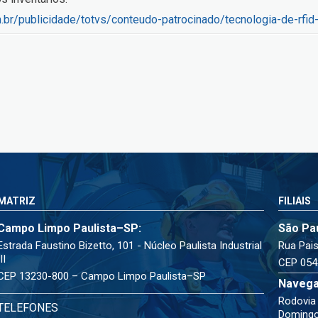
om.br/publicidade/totvs/conteudo-patrocinado/tecnologia-de-rf
MATRIZ
FILIAIS
Campo Limpo Paulista–SP:
São Pa
Estrada Faustino Bizetto, 101 - Núcleo Paulista Industrial
Rua Pais
III
CEP 054
CEP 13230-800 – Campo Limpo Paulista–SP
Navega
Rodovia 
TELEFONES
Doming