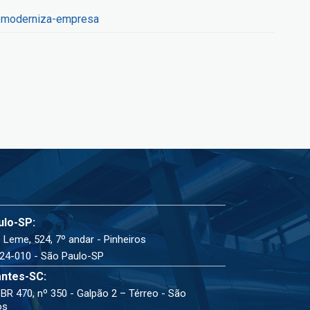
id-moderniza-empresa
ulo-SP:
 Leme, 524, 7º andar - Pinheiros
24-010 - São Paulo-SP
ntes-SC:
BR 470, nº 350 - Galpão 2 – Térreo - São
os