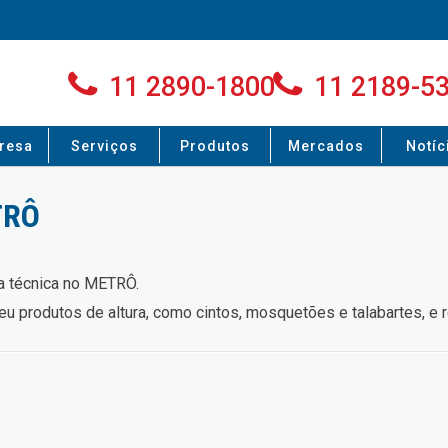
11 2890-1800
11 2189-5
resa
Serviços
Produtos
Mercados
Notíc
TRÔ
ga técnica no METRÔ.
 produtos de altura, como cintos, mosquetões e talabartes, e r