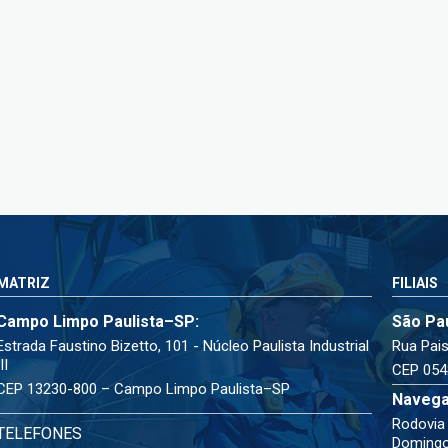
MATRIZ
FILIAIS
Campo Limpo Paulista–SP:
São Pa
Estrada Faustino Bizetto, 101 - Núcleo Paulista Industrial
Rua Pais
III
CEP 054
CEP 13230-800 – Campo Limpo Paulista–SP
Navega
Rodovia 
TELEFONES
Doming