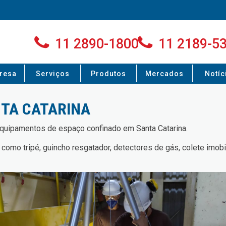
11 2890-1800
11 2189-5
resa
Serviços
Produtos
Mercados
Notíc
NTA CATARINA
quipamentos de espaço confinado em Santa Catarina.
mo tripé, guincho resgatador, detectores de gás, colete imobil