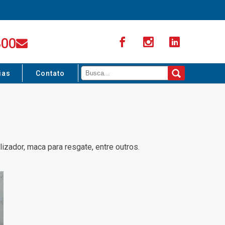
300
ias
Contato
izador, maca para resgate, entre outros.