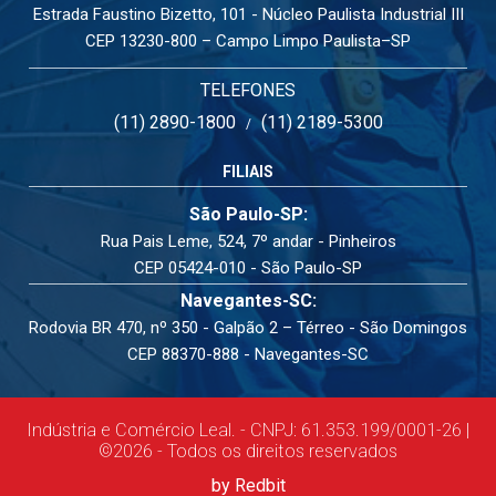
Estrada Faustino Bizetto, 101 - Núcleo Paulista Industrial III
CEP 13230-800 – Campo Limpo Paulista–SP
TELEFONES
(11) 2890-1800
(11) 2189-5300
/
FILIAIS
São Paulo-SP:
Rua Pais Leme, 524, 7º andar - Pinheiros
CEP 05424-010 - São Paulo-SP
Navegantes-SC:
Rodovia BR 470, nº 350 - Galpão 2 – Térreo - São Domingos
CEP 88370-888 - Navegantes-SC
Indústria e Comércio Leal. - CNPJ: 61.353.199/0001-26 |
©2026 - Todos os direitos reservados
by Redbit