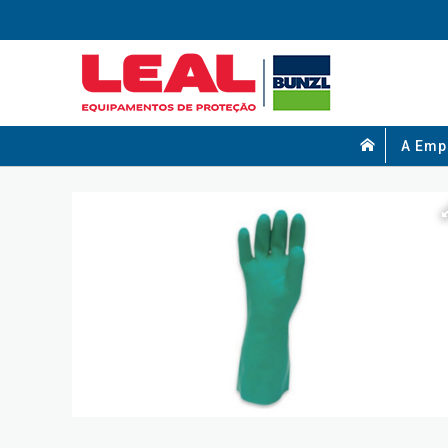
A Emp