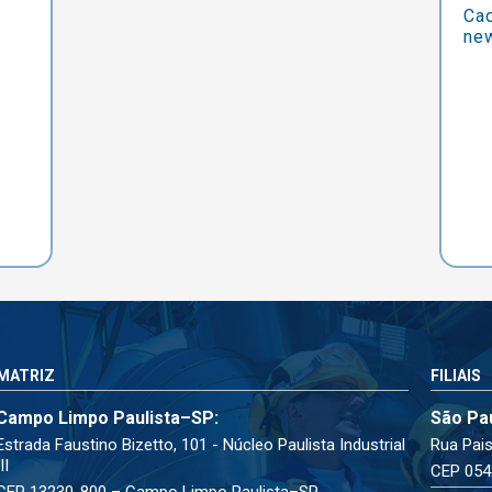
Cad
new
MATRIZ
FILIAIS
Campo Limpo Paulista–SP:
São Pa
Estrada Faustino Bizetto, 101 - Núcleo Paulista Industrial
Rua Pais
III
CEP 054
CEP 13230-800 – Campo Limpo Paulista–SP