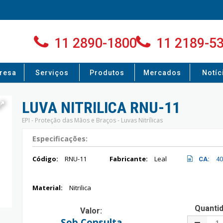
11 2890-1800
11 2189-5
resa
Serviços
Produtos
Mercados
Notíc
LUVA NITRILICA RNU-11
EPI - Proteção das Mãos e Braços - Luvas Nitrílicas
Especificações:
Código:
RNU-11
Fabricante:
Leal
CA:
40
Material:
Nitrilica
Quanti
Valor:
Sob Consulta