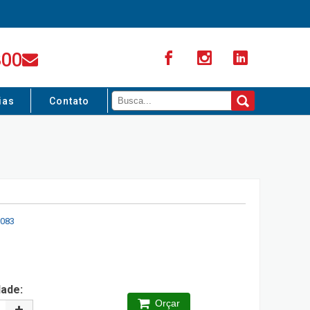
300
ias
Contato
083
dade:
Orçar