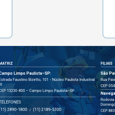
MATRIZ
FILIAIS
Campo Limpo Paulista–SP:
São Pa
Estrada Faustino Bizetto, 101 - Núcleo Paulista Industrial
Rua Pais
III
CEP 054
CEP 13230-800 – Campo Limpo Paulista–SP
Navega
Rodovia 
TELEFONES
Doming
(11) 2890-1800
(11) 2189-5300
/
CEP 883