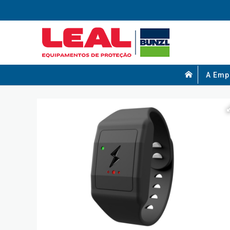
A Emp