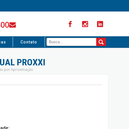
300
ias
Contato
DUAL PROXXI
nsão por Aproximação
dade: