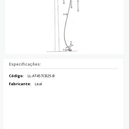
Especificações:
Código:
LL-AT457CB25-B
Fabricante:
Leal