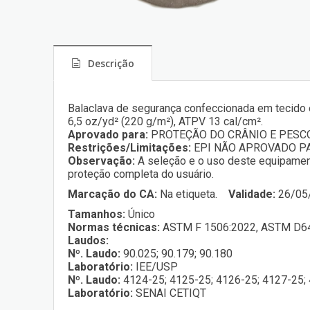
Descrição
Balaclava de segurança confeccionada em tecido 
6,5 oz/yd² (220 g/m²), ATPV 13 cal/cm².
Aprovado para:
PROTEÇÃO DO CRÂNIO E PESCO
Restrições/Limitações:
EPI NÃO APROVADO PA
Observação:
A seleção e o uso deste equipamen
proteção completa do usuário.
Marcação do CA:
Na etiqueta.
Validade:
26/05
Tamanhos:
Único
Normas técnicas:
ASTM F 1506:2022, ASTM D6
Laudos:
Nº. Laudo:
90.025; 90.179; 90.180
Laboratório:
IEE/USP
Nº. Laudo:
4124-25; 4125-25; 4126-25; 4127-25; 
Laboratório:
SENAI CETIQT