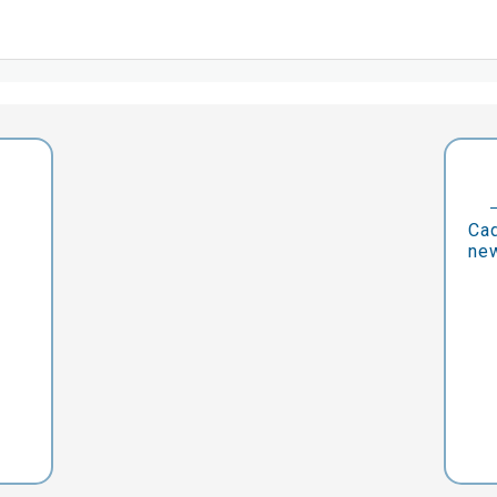
Cad
new