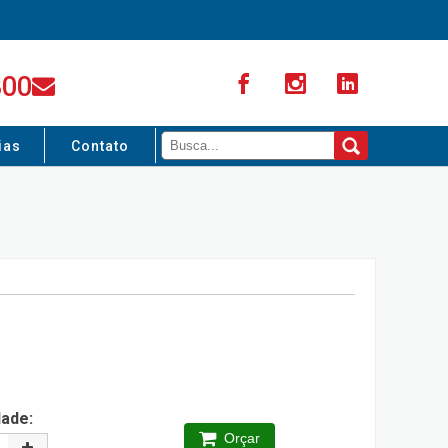
300
ias
Contato
dade:
Orçar