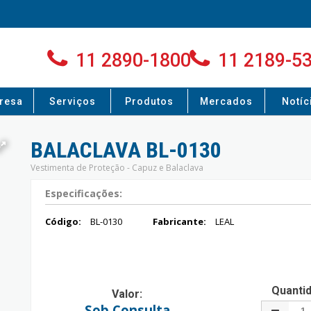
11 2890-1800
11 2189-5
resa
Serviços
Produtos
Mercados
Notíc
BALACLAVA BL-0130
Vestimenta de Proteção - Capuz e Balaclava
Especificações:
Código:
BL-0130
Fabricante:
LEAL
Quanti
Valor:
Sob Consulta