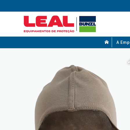
A Emp