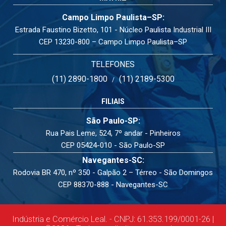
Campo Limpo Paulista–SP:
Estrada Faustino Bizetto, 101 - Núcleo Paulista Industrial III
CEP 13230-800 – Campo Limpo Paulista–SP
TELEFONES
(11) 2890-1800
(11) 2189-5300
/
FILIAIS
São Paulo-SP:
Rua Pais Leme, 524, 7º andar - Pinheiros
CEP 05424-010 - São Paulo-SP
Navegantes-SC:
Rodovia BR 470, nº 350 - Galpão 2 – Térreo - São Domingos
CEP 88370-888 - Navegantes-SC
Indústria e Comércio Leal. - CNPJ: 61.353.199/0001-26 |