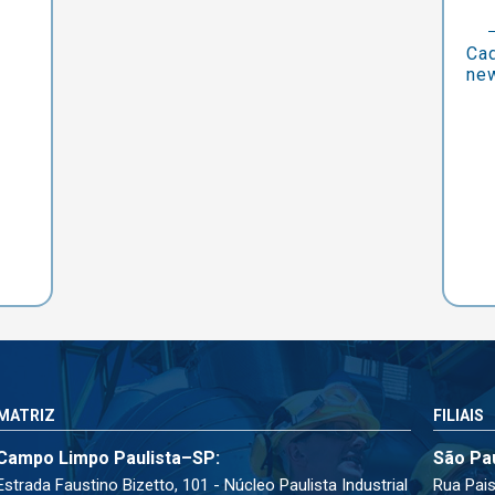
Cad
new
MATRIZ
FILIAIS
Campo Limpo Paulista–SP:
São Pa
Estrada Faustino Bizetto, 101 - Núcleo Paulista Industrial
Rua Pais