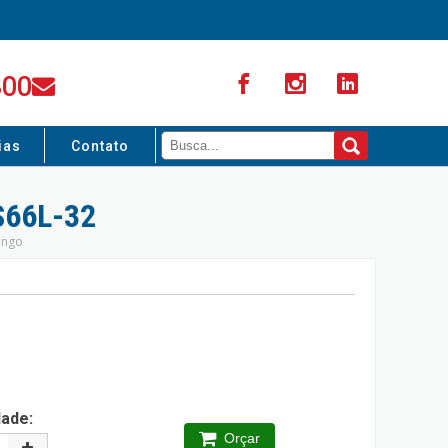
300
ias
Contato
66L-32
ongo
dade:
Orçar