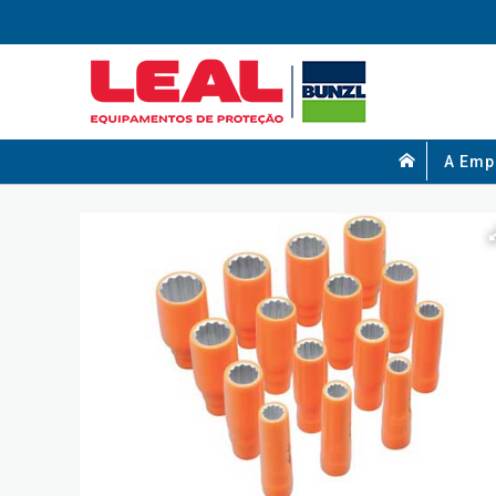
A Emp