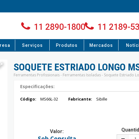
11 2890-1800
11 2189-5
resa
Serviços
Produtos
Mercados
Notíc
SOQUETE ESTRIADO LONGO MS
Ferramentas Profissionais - Ferramentas Isoladas - Soquete Estriado L
Especificações:
Código:
MS66L-32
Fabricante:
Sibille
Quanti
Valor:
Sob Consulta