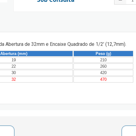
da Abertura de 32mm e Encaixe Quadrado de 1/2' (12,7mm).
Abertura (mm)
Peso (g)
19
210
22
260
30
420
32
470