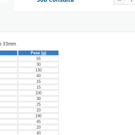
de 33mm.
Peso (g)
55
30
130
40
15
15
100
30
25
20
190
45
20
40