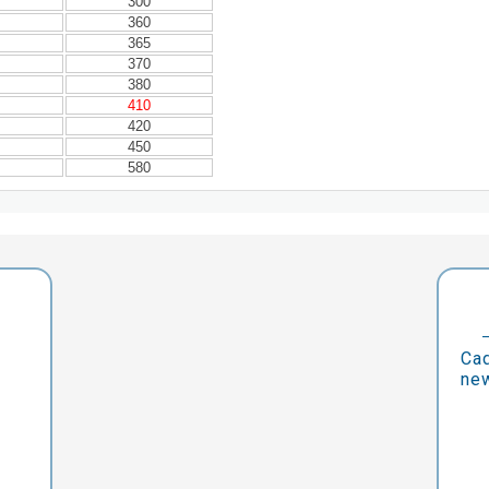
300
360
365
370
380
410
420
450
580
Cad
new