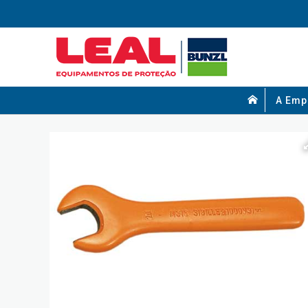
A Emp