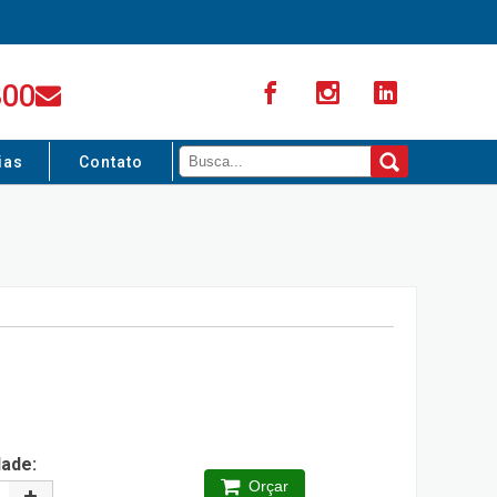
300
ias
Contato
dade:
Orçar