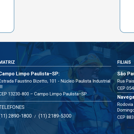
MATRIZ
FILIAIS
Campo Limpo Paulista–SP:
São Pa
Estrada Faustino Bizetto, 101 - Núcleo Paulista Industrial
Rua Pais
III
CEP 054
CEP 13230-800 – Campo Limpo Paulista–SP
Navega
Rodovia 
TELEFONES
Doming
(11) 2890-1800
(11) 2189-5300
/
CEP 883