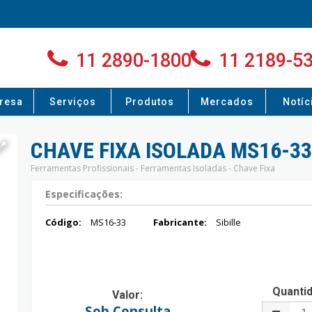
11 2890-1800
11 2189-5
resa
Serviços
Produtos
Mercados
Notíc
CHAVE FIXA ISOLADA MS16-33
Ferramentas Profissionais - Ferramentas Isoladas - Chave Fixa
Especificações:
Código:
MS16-33
Fabricante:
Sibille
Quanti
Valor:
Sob Consulta