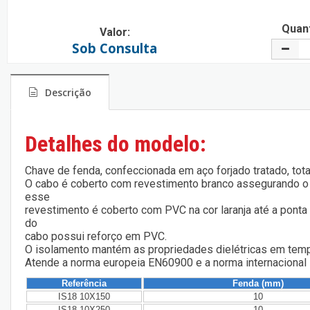
Quant
Valor:
Sob Consulta
Descrição
Detalhes do modelo:
Chave de fenda, confeccionada em aço forjado tratado, tot
O cabo é coberto com revestimento branco assegurando o
esse
revestimento é coberto com PVC na cor laranja até a ponta 
do
cabo possui reforço em PVC.
O isolamento mantém as propriedades dielétricas em temp
Atende a norma europeia EN60900 e a norma internacional
Referência
Fenda (mm)
IS18 10X150
10
IS18 10X250
10