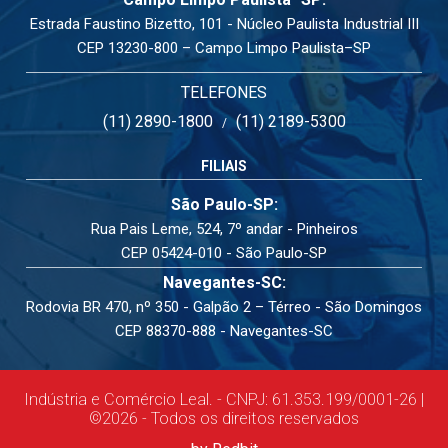
Estrada Faustino Bizetto, 101 - Núcleo Paulista Industrial III
CEP 13230-800 – Campo Limpo Paulista–SP
TELEFONES
(11) 2890-1800
(11) 2189-5300
/
FILIAIS
São Paulo-SP:
Rua Pais Leme, 524, 7º andar - Pinheiros
CEP 05424-010 - São Paulo-SP
Navegantes-SC:
Rodovia BR 470, nº 350 - Galpão 2 – Térreo - São Domingos
CEP 88370-888 - Navegantes-SC
Indústria e Comércio Leal. - CNPJ: 61.353.199/0001-26 |
©2026 - Todos os direitos reservados