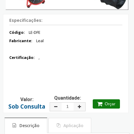
Especificações:
Código:
LE-DFE
Fabricante:
Leal
Certificação:
,
Quantidade:
Valor:
Orçar
Sob Consulta
Descrição
Aplicação