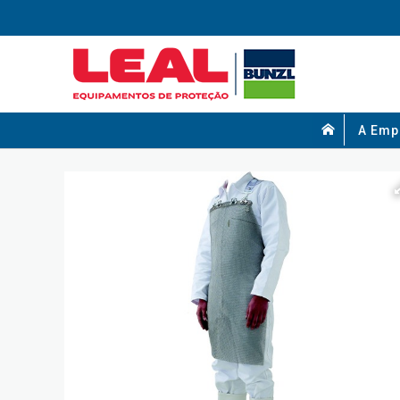
A Emp