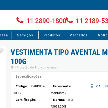
11 2890-1800
11 2189-5
resa
Serviços
Produtos
Mercados
Notíc
VESTIMENTA TIPO AVENTAL M
100G
EPI - Proteção do Tronco - Avental
Especificações:
Código:
PARINOX-
Fabricante:
CA:
49
100G
Manulatex
Certificação:
,
Norma:
ISO
13998:2003