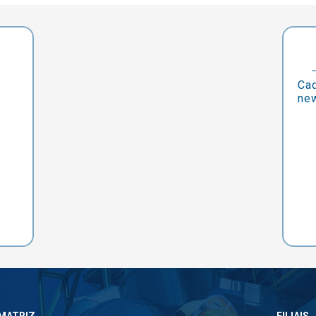
Cad
new
MATRIZ
FILIAIS