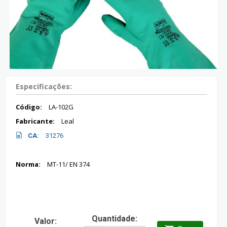
Especificações:
Código:
LA-102G
Fabricante:
Leal
CA:
31276
Norma:
MT-11/ EN 374
Quantidade:
Valor: