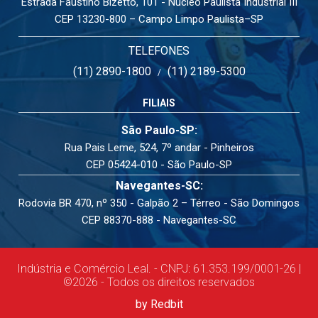
Estrada Faustino Bizetto, 101 - Núcleo Paulista Industrial III
CEP 13230-800 – Campo Limpo Paulista–SP
TELEFONES
(11) 2890-1800
(11) 2189-5300
/
FILIAIS
São Paulo-SP:
Rua Pais Leme, 524, 7º andar - Pinheiros
CEP 05424-010 - São Paulo-SP
Navegantes-SC:
Rodovia BR 470, nº 350 - Galpão 2 – Térreo - São Domingos
CEP 88370-888 - Navegantes-SC
Indústria e Comércio Leal. - CNPJ: 61.353.199/0001-26 |
©2026 - Todos os direitos reservados
by Redbit