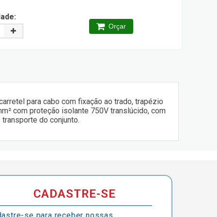
dade:
Orçar
rretel para cabo com fixação ao trado, trapézio
mm² com proteção isolante 750V translúcido, com
transporte do conjunto.
CADASTRE-SE
astre-se para receber nossas