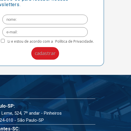
sletters.
Li e estou de acordo com a
Política de Privacidade.
ulo-SP:
 Leme, 524, 7º andar - Pinheiros
24-010 - São Paulo-SP
ntes-SC: