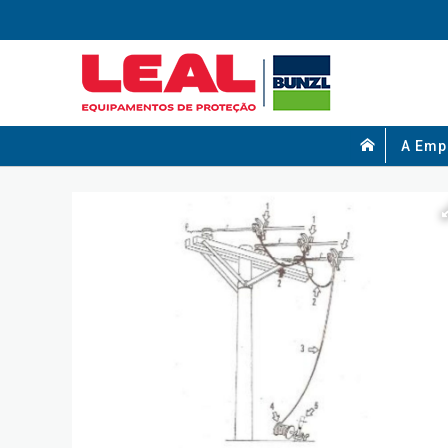
A Emp