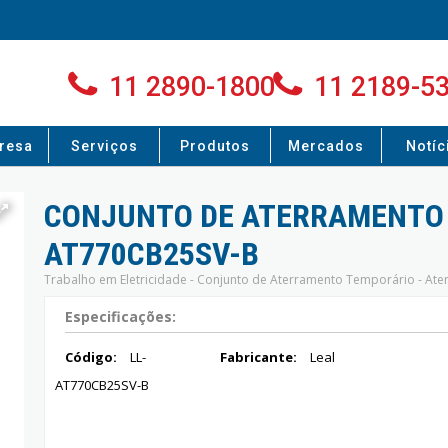
11 2890-1800
11 2189-5
resa
Serviços
Produtos
Mercados
Notíc
CONJUNTO DE ATERRAMENTO 
AT770CB25SV-B
Trabalho em Eletricidade - Conjunto de Aterramento Temporário - At
Especificações:
Código:
LL-
Fabricante:
Leal
AT770CB25SV-B