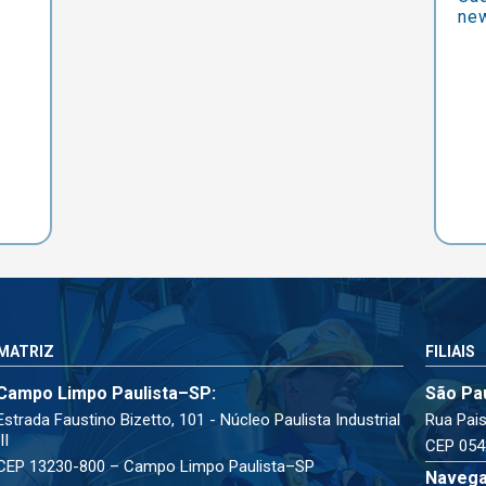
new
MATRIZ
FILIAIS
Campo Limpo Paulista–SP:
São Pa
Estrada Faustino Bizetto, 101 - Núcleo Paulista Industrial
Rua Pais
III
CEP 054
CEP 13230-800 – Campo Limpo Paulista–SP
Navega