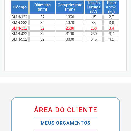
Tensão
Peso
Diâmetro
Comprimento
Código
Máxima
Aprox.
(mm)
(mm)
(kV)
(kg)
BMN-132
32
1350
15
2,7
BMN-232
32
1970
35
3,0
BMN-332
32
2580
138
3,4
BMN-432
32
3190
230
3,7
BMN-532
32
3800
345
4,1
ÁREA DO CLIENTE
MEUS ORÇAMENTOS