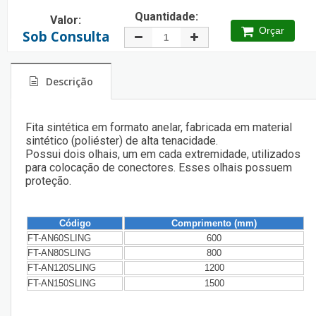
Quantidade:
Valor:
Orçar
Sob Consulta
Descrição
Fita sintética em formato anelar, fabricada em material
sintético (poliéster) de alta tenacidade.
Possui dois olhais, um em cada extremidade, utilizados
para colocação de conectores. Esses olhais possuem
proteção.
Código
Comprimento (mm)
FT-AN60SLING
600
FT-AN80SLING
800
FT-AN120SLING
1200
FT-AN150SLING
1500