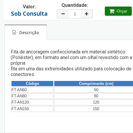
Quantidade:
Valor:
Orçar
Sob Consulta
Descrição
Fita de ancoragem confeccionada em material sintético
(Poliéster), em formato anel com um olhal revestido com a
própria
fita em uma das extremidades utilizado para colocação de
conectores.
Código
Comprimento (cm)
FT-AN60
60
FT-AN80
80
FT-AN120
120
FT-AN150
150