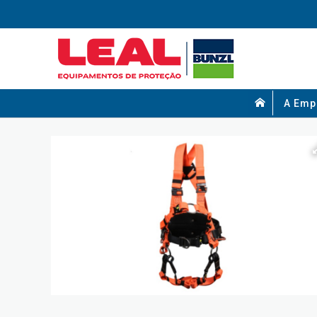
A Emp