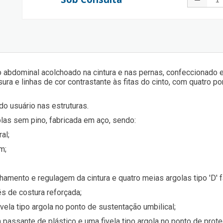
 abdominal acolchoado na cintura e nas pernas, confeccionado e
a e linhas de cor contrastante às fitas do cinto, com quatro 
do usuário nas estruturas.
plas sem pino, fabricada em aço, sendo:
al;
m;
chamento e regulagem da cintura e quatro meias argolas tipo 'D' 
vés de costura reforçada;
vela tipo argola no ponto de sustentação umbilical;
 passante de plástico e uma fivela tipo argola no ponto de prot