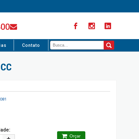
300
ias
Contato
0CC
081
dade:
Orçar