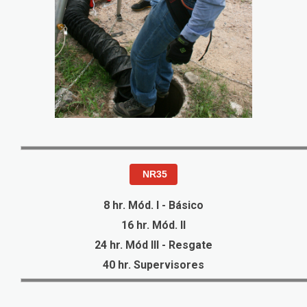
NR35
8 hr. Mód. I - Básico
16 hr. Mód. II
24 hr. Mód III - Resgate
40 hr. Supervisores