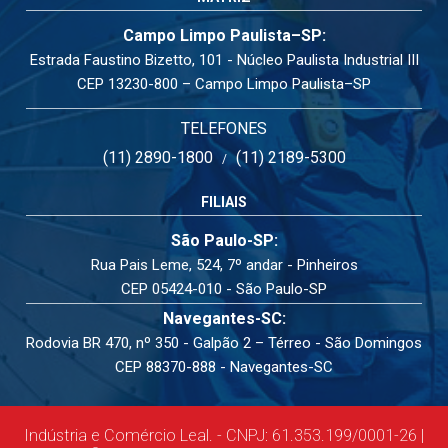
Campo Limpo Paulista–SP:
Estrada Faustino Bizetto, 101 - Núcleo Paulista Industrial III
CEP 13230-800 – Campo Limpo Paulista–SP
TELEFONES
(11) 2890-1800
(11) 2189-5300
/
FILIAIS
São Paulo-SP:
Rua Pais Leme, 524, 7º andar - Pinheiros
CEP 05424-010 - São Paulo-SP
Navegantes-SC:
Rodovia BR 470, nº 350 - Galpão 2 – Térreo - São Domingos
CEP 88370-888 - Navegantes-SC
Indústria e Comércio Leal. - CNPJ: 61.353.199/0001-26 |