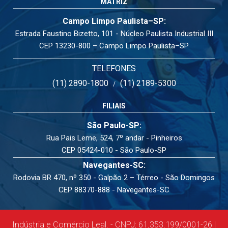
MATRIZ
Campo Limpo Paulista–SP:
Estrada Faustino Bizetto, 101 - Núcleo Paulista Industrial III
CEP 13230-800 – Campo Limpo Paulista–SP
TELEFONES
(11) 2890-1800
(11) 2189-5300
/
FILIAIS
São Paulo-SP:
Rua Pais Leme, 524, 7º andar - Pinheiros
CEP 05424-010 - São Paulo-SP
Navegantes-SC:
Rodovia BR 470, nº 350 - Galpão 2 – Térreo - São Domingos
CEP 88370-888 - Navegantes-SC
Indústria e Comércio Leal. - CNPJ: 61.353.199/0001-26 |