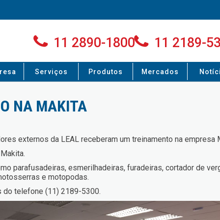
11 2890-1800
11 2189-5
resa
Serviços
Produtos
Mercados
Notíc
O NA MAKITA
edores externos da LEAL receberam um treinamento na empresa M
 Makita.
mo parafusadeiras, esmerilhadeiras, furadeiras, cortador de ver
 motosserras e motopodas.
s do telefone (11) 2189-5300.