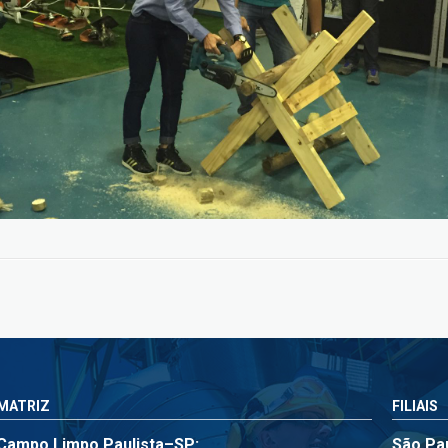
MATRIZ
FILIAIS
Campo Limpo Paulista–SP:
São Pa