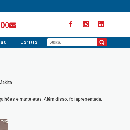
300
ias
Contato
akita.
galhões e marteletes. Além disso, foi apresentada,