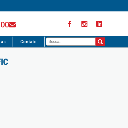
300
ias
Contato
IC