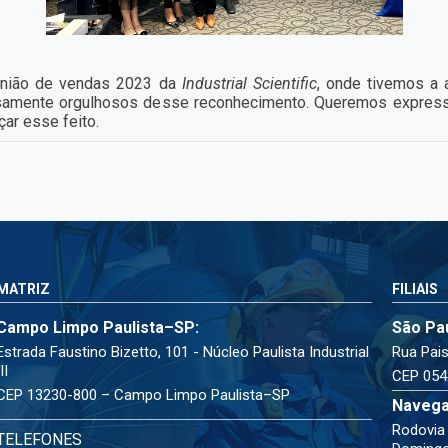
eunião de vendas 2023 da
Industrial Scientific
, onde tivemos a
nsamente orgulhosos desse reconhecimento. Queremos expres
çar esse feito.
MATRIZ
FILIAIS
Campo Limpo Paulista–SP:
São Pa
Estrada Faustino Bizetto, 101 - Núcleo Paulista Industrial
Rua Pais
III
CEP 054
CEP 13230-800 – Campo Limpo Paulista–SP
Navega
Rodovia 
TELEFONES