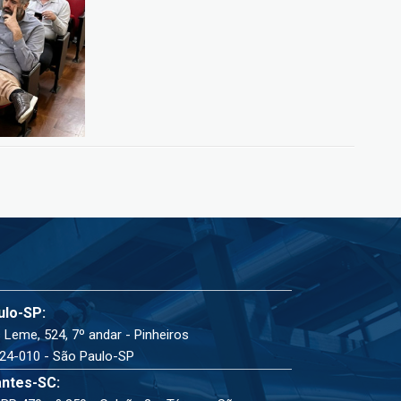
ulo-SP:
 Leme, 524, 7º andar - Pinheiros
24-010 - São Paulo-SP
ntes-SC: