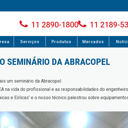
11 2890-1800
11 2189-5
resa
Serviços
Produtos
Mercados
Notíc
NO SEMINÁRIO DA ABRACOPEL
mais um seminário da Abracopel.
EA na vida do profissional e as responsabilidades do engenheiro
icas e Eólicas' e o nosso técnico palestrou sobre equipamentos 