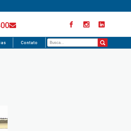
300
ias
Contato