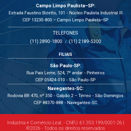
Campo Limpo Paulista–SP:
Estrada Faustino Bizetto, 101 - Núcleo Paulista Industrial III
CEP 13230-800 – Campo Limpo Paulista–SP
TELEFONES
(11) 2890-1800
(11) 2189-5300
/
FILIAIS
São Paulo-SP:
Rua Pais Leme, 524, 7º andar - Pinheiros
CEP 05424-010 - São Paulo-SP
Navegantes-SC:
Rodovia BR 470, nº 350 - Galpão 2 – Térreo - São Domingos
CEP 88370-888 - Navegantes-SC
Indústria e Comércio Leal. - CNPJ: 61.353.199/0001-26 |
©2026 - Todos os direitos reservados